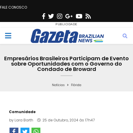
FALE CONOSCO
F
T
I
G
Y
R
a
w
n
o
o
s
c
i
s
o
u
s
M
e
t
t
g
t
e
b
t
a
l
u
Empresários Brasileiros Participam de Evento
o
e
g
e
b
sobre Oportunidades com o Governo do
n
Condado de Broward
o
r
r
e
k
a
u
Notícias
Flórida
m
Comunidade
by
Lara Barth
25 de Outubro, 2024 às 17h47