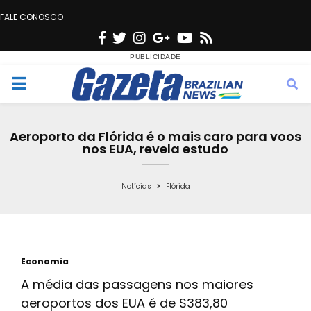
FALE CONOSCO
F
T
I
G
Y
R
a
w
n
o
o
s
c
i
s
o
u
s
M
e
t
t
g
t
e
b
t
a
l
u
Aeroporto da Flórida é o mais caro para voos
o
e
g
e
b
nos EUA, revela estudo
n
o
r
r
e
k
a
Notícias
Flórida
u
m
Economia
A média das passagens nos maiores
aeroportos dos EUA é de $383,80