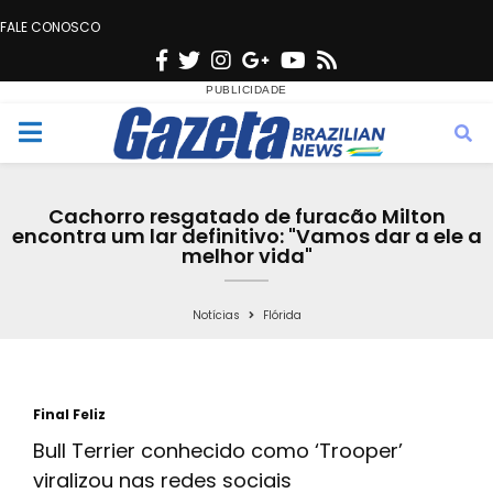
FALE CONOSCO
F
T
I
G
Y
R
a
w
n
o
o
s
c
i
s
o
u
s
M
e
t
t
g
t
e
b
t
a
l
u
Cachorro resgatado de furacão Milton
o
e
g
e
b
encontra um lar definitivo: "Vamos dar a ele a
n
melhor vida"
o
r
r
e
k
a
u
Notícias
Flórida
m
Final Feliz
Bull Terrier conhecido como ‘Trooper’
viralizou nas redes sociais