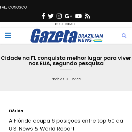
FALE CONOSCO
F
T
I
G
Y
R
a
w
n
o
o
s
c
i
s
o
u
s
M
e
t
t
g
t
e
b
t
a
l
u
Cidade na FL conquista melhor lugar para viver
o
e
g
e
b
nos EUA, segundo pesquisa
n
o
r
r
e
k
a
Notícias
Flórida
u
m
Flórida
A Flórida ocupa 6 posições entre top 50 da
U.S. News & World Report