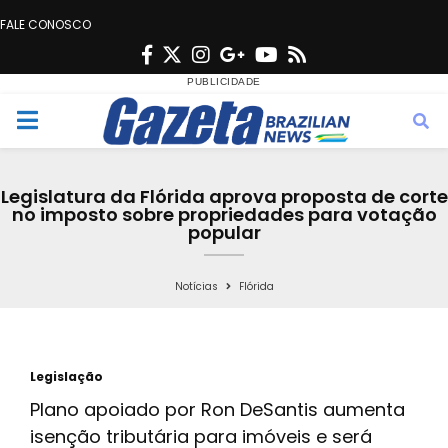
FALE CONOSCO
F
T
I
G
Y
R
a
w
n
o
o
s
c
i
s
o
u
s
M
e
t
t
g
t
e
b
t
a
l
u
Legislatura da Flórida aprova proposta de corte
o
e
g
e
b
no imposto sobre propriedades para votação
n
popular
o
r
r
e
k
a
u
Notícias
Flórida
m
Legislação
Plano apoiado por Ron DeSantis aumenta
isenção tributária para imóveis e será