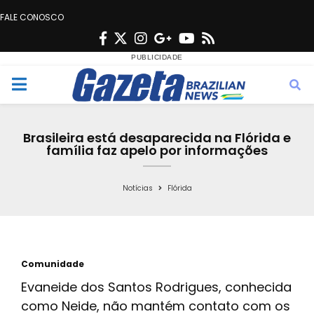
FALE CONOSCO
F
T
I
G
Y
R
a
w
n
o
o
s
c
i
s
o
u
s
M
e
t
t
g
t
e
b
t
a
l
u
Brasileira está desaparecida na Flórida e
o
e
g
e
b
família faz apelo por informações
n
o
r
r
e
k
a
Notícias
Flórida
u
m
Comunidade
Evaneide dos Santos Rodrigues, conhecida
como Neide, não mantém contato com os