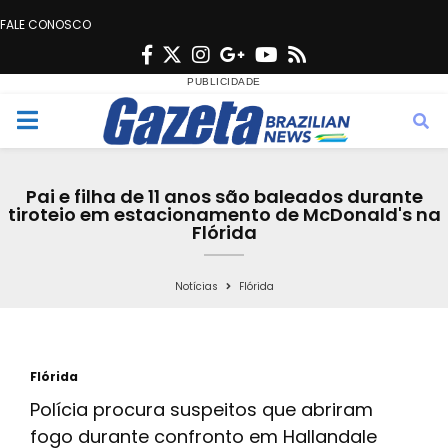
FALE CONOSCO
F
T
I
G
Y
R
a
w
n
o
o
s
c
i
s
o
u
s
M
e
t
t
g
t
e
b
t
a
l
u
Pai e filha de 11 anos são baleados durante
o
e
g
e
b
tiroteio em estacionamento de McDonald's na
n
Flórida
o
r
r
e
k
a
u
Notícias
Flórida
m
Flórida
Polícia procura suspeitos que abriram
fogo durante confronto em Hallandale