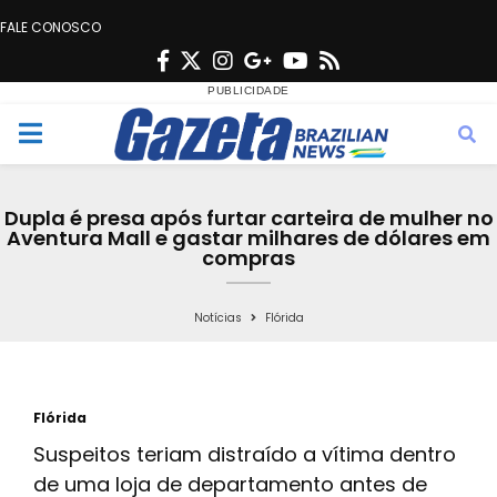
FALE CONOSCO
F
T
I
G
Y
R
a
w
n
o
o
s
c
i
s
o
u
s
M
e
t
t
g
t
e
b
t
a
l
u
Dupla é presa após furtar carteira de mulher no
o
e
g
e
b
Aventura Mall e gastar milhares de dólares em
n
compras
o
r
r
e
k
a
u
Notícias
Flórida
m
Flórida
Suspeitos teriam distraído a vítima dentro
de uma loja de departamento antes de