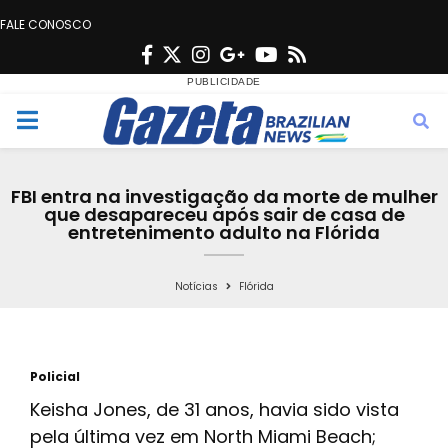
FALE CONOSCO
F
T
I
G
Y
R
a
w
n
o
o
s
c
i
s
o
u
s
M
e
t
t
g
t
e
b
t
a
l
u
FBI entra na investigação da morte de mulher
o
e
g
e
b
que desapareceu após sair de casa de
n
entretenimento adulto na Flórida
o
r
r
e
k
a
u
Notícias
Flórida
m
Policial
Keisha Jones, de 31 anos, havia sido vista
pela última vez em North Miami Beach;