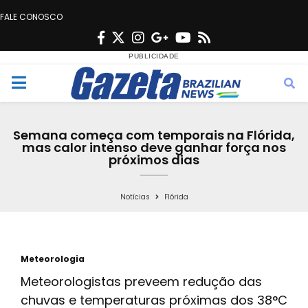
FALE CONOSCO
F
T
I
G
Y
R
a
w
n
o
o
s
c
i
s
o
u
s
M
e
t
t
g
t
e
b
t
a
l
u
Semana começa com temporais na Flórida,
o
e
g
e
b
mas calor intenso deve ganhar força nos
n
próximos dias
o
r
r
e
k
a
u
Notícias
Flórida
m
Meteorologia
Meteorologistas preveem redução das
chuvas e temperaturas próximas dos 38°C