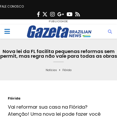
FALE CONOSCO
F
T
I
G
Y
R
a
w
n
o
o
s
c
i
s
o
u
s
M
e
t
t
g
t
e
b
t
a
l
u
Nova lei da FL facilita pequenas reformas sem
o
e
g
e
b
permit, mas regra não vale para todas as obras
n
o
r
r
e
k
a
Notícias
Flórida
u
m
Flórida
Vai reformar sua casa na Flórida?
Atenção! Uma nova lei pode fazer você