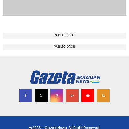
@2026 - GazetaNews. All Right Reserved.