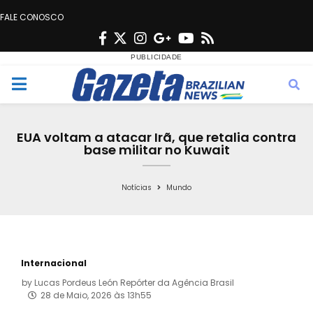
FALE CONOSCO
F
T
I
G
Y
R
a
w
n
o
o
s
c
i
s
o
u
s
M
e
t
t
g
t
e
b
t
a
l
u
EUA voltam a atacar Irã, que retalia contra
o
e
g
e
b
base militar no Kuwait
n
o
r
r
e
k
a
Notícias
Mundo
u
m
Internacional
by
Lucas Pordeus León Repórter da Agência Brasil
28 de Maio, 2026 às 13h55