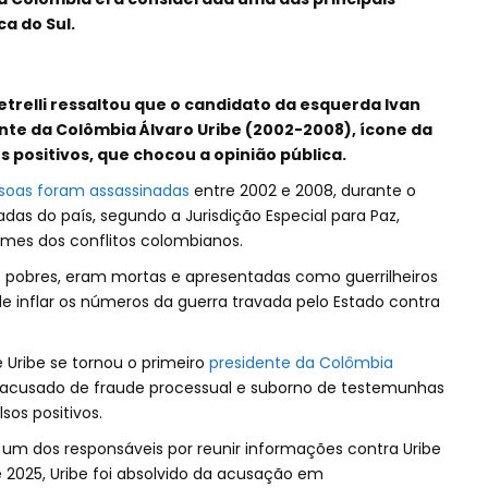
a do Sul.
relli ressaltou que o candidato da esquerda Ivan
te da Colômbia Álvaro Uribe (2002-2008), ícone da
os positivos, que chocou a opinião pública.
ssoas foram assassinadas
entre 2002 e 2008, durante o
das do país, segundo a Jurisdição Especial para Paz,
crimes dos conflitos colombianos.
s pobres, eram mortas e apresentadas como guerrilheiros
inflar os números da guerra travada pelo Estado contra
 Uribe se tornou o primeiro
presidente da Colômbia
a, acusado de fraude processual e suborno de testemunhas
sos positivos.
um dos responsáveis por reunir informações contra Uribe
 2025, Uribe foi absolvido da acusação em