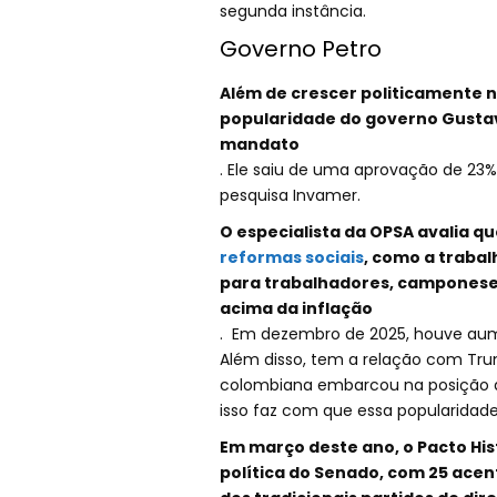
segunda instância.
Governo Petro
Além de crescer politicamente 
popularidade do governo Gustav
mandato
. Ele saiu de uma aprovação de 23%
pesquisa Invamer.
O especialista da OPSA avalia q
reformas sociais
, como a trabalh
para trabalhadores, camponese
acima da inflação
. Em dezembro de 2025, houve aum
Além disso, tem a relação com Tru
colombiana embarcou na posição d
isso faz com que essa popularida
Em março deste ano, o Pacto His
política do Senado, com 25 acent