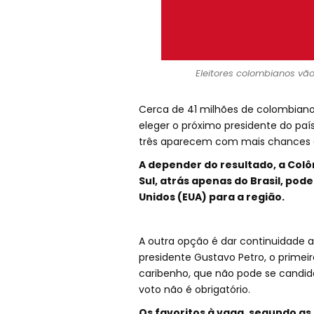
Eleitores colombianos vã
Cerca de 41 milhões de colombiano
eleger o próximo presidente do país
três aparecem com mais chances d
A depender do resultado, a Colô
Sul, atrás apenas do Brasil, pod
Unidos (EUA) para a região.
A outra opção é dar continuidade ao
presidente Gustavo Petro, o primeir
caribenho, que não pode se candida
voto não é obrigatório.
Os favoritos à vaga, segundo as 