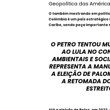
Geopolítica das Améric
O também mestrando em política
Colômbia é um país estratégico n
Caribe, sendo peça importante 
O PETRO TENTOU MU
AO LULA NO CO
AMBIENTAIS E SOCI
REPRESENTA A MAN
A ELEIÇÃO DE PAL
A RETOMADA DO
ESTREIT
Até a eleição de Petro, em 2022