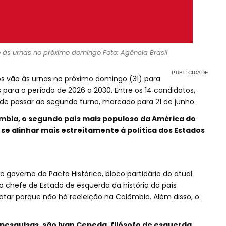
o às urnas no próximo domingo Foto: Agência Brasil
s vão às urnas no próximo domingo (31) para
 para o período de 2026 a 2030. Entre os 14 candidatos,
e passar ao segundo turno, marcado para 21 de junho.
mbia, o segundo país mais populoso da América do
e se alinhar mais estreitamente à política dos Estados
 governo do Pacto Histórico, bloco partidário do atual
o chefe de Estado de esquerda da história do país
tar porque não há reeleição na Colômbia. Além disso, o
pesquisas, são Ivan Cepeda, filósofo de esquerda,