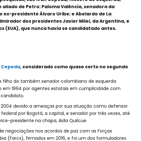
 aliado de Petro; Paloma Valência, senadora da
do ex-presidente Álvaro Uribe; e Abelardo de La
dmirador dos presidentes Javier Milei, da Argentina, e
s (EUA), que nunca havia se candidatado antes.
n Cepeda
, considerado como quase certo no segundo
 e filho do também senador colombiano de esquerda
o em 1994 por agentes estatais em cumplicidade com
o candidato.
 e 2004 devido a ameaças por sua atuação como defensor
federal por Bogotá, a capital, e senador por três vezes, até
ice-presidente na chapa, Aida Quilcue.
 de negociações nos acordos de paz com as Forças
ia (Farcs), firmados em 2016, e foi um dos formuladores