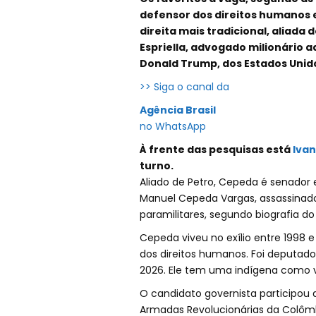
defensor dos direitos humanos e
direita mais tradicional, aliada 
Espriella, advogado milionário a
Donald Trump, dos Estados Unido
>> Siga o canal da
Agência Brasil
no WhatsApp
À frente das pesquisas está
Iva
turno.
Aliado de Petro, Cepeda é senador
Manuel Cepeda Vargas, assassinad
paramilitares, segundo biografia d
Cepeda viveu no exílio entre 1998
dos direitos humanos. Foi deputado 
2026. Ele tem uma indígena como v
O candidato governista participou
Armadas Revolucionárias da Colômb