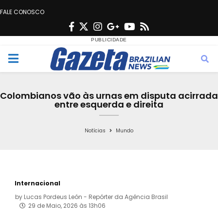
FALE CONOSCO
F
T
I
G
Y
R
a
w
n
o
o
s
c
i
s
o
u
s
M
e
t
t
g
t
e
b
t
a
l
u
Colombianos vão às urnas em disputa acirrada
o
e
g
e
b
entre esquerda e direita
n
o
r
r
e
k
a
Notícias
Mundo
u
m
Internacional
by
Lucas Pordeus León - Repórter da Agência Brasil
29 de Maio, 2026 às 13h06