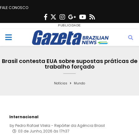
FALE CONOSCO
F
T
I
G
Y
R
a
w
n
o
o
s
c
i
s
o
u
s
M
e
t
t
g
t
e
b
t
a
l
u
Brasil contesta EUA sobre supostas práticas de
o
e
g
e
b
trabalho forçado
n
o
r
r
e
k
a
Notícias
Mundo
u
m
Internacional
by
Pedro Rafael Vilela - Repórter da Agência Brasil
03 de Junho, 2026 às 17h37