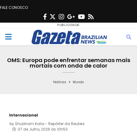
FALE CONOSCO
F
T
I
G
Y
R
a
w
n
o
o
s
c
i
s
o
u
s
M
e
t
t
g
t
e
b
t
a
l
u
OMS: Europa pode enfrentar semanas mais
o
e
g
e
b
mortais com onda de calor
n
o
r
r
e
k
a
Notícias
Mundo
u
m
Internacional
by
Shubham Kalia - Repórter da Reuters
07 de Julho, 2026 às 10h53