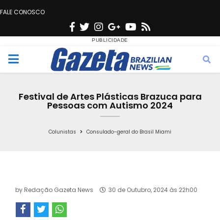
FALE CONOSCO
F
T
I
G
Y
R
a
w
n
o
o
s
c
i
s
o
u
s
M
e
t
t
g
t
e
b
t
a
l
u
Festival de Artes Plásticas Brazuca para
o
e
g
e
b
Pessoas com Autismo 2024
n
o
r
r
e
k
a
Colunistas
Consulado-geral do Brasil Miami
u
m
by
Redação Gazeta News
30 de Outubro, 2024 às 22h00