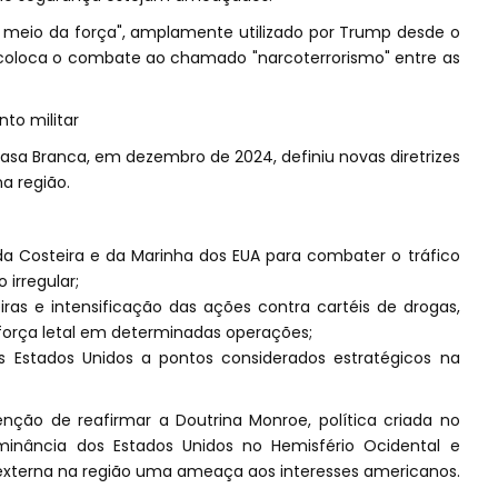
r meio da força", amplamente utilizado por Trump desde o
 coloca o combate ao chamado "narcoterrorismo" entre as
to militar
sa Branca, em dezembro de 2024, definiu novas diretrizes
a região.
a Costeira e da Marinha dos EUA para combater o tráfico
 irregular;
iras e intensificação das ações contra cartéis de drogas,
e força letal em determinadas operações;
s Estados Unidos a pontos considerados estratégicos na
ão de reafirmar a Doutrina Monroe, política criada no
inância dos Estados Unidos no Hemisfério Ocidental e
a externa na região uma ameaça aos interesses americanos.