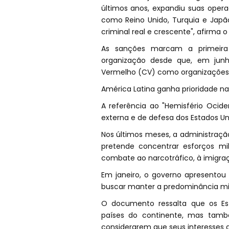
últimos anos, expandiu suas oper
como Reino Unido, Turquia e Japã
criminal real e crescente", afirma 
As sanções marcam a primeira 
organização desde que, em jun
Vermelho (CV) como organizações te
América Latina ganha prioridade na 
A referência ao "Hemisfério Oci
externa e de defesa dos Estados Un
Nos últimos meses, a administraç
pretende concentrar esforços mi
combate ao narcotráfico, à imigraç
Em janeiro, o governo apresentou
buscar manter a predominância mili
O documento ressalta que os Es
países do continente, mas tamb
considerarem que seus interesses