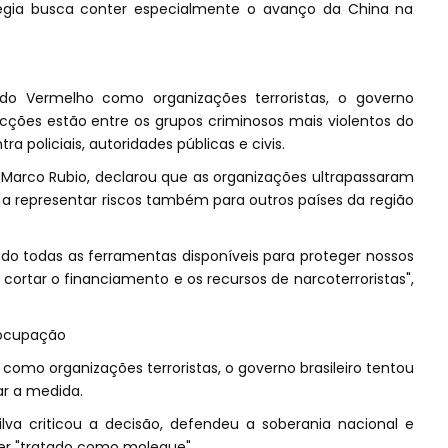
égia busca conter especialmente o avanço da China na
do Vermelho como organizações terroristas, o governo
ções estão entre os grupos criminosos mais violentos do
ra policiais, autoridades públicas e civis.
, Marco Rubio, declarou que as organizações ultrapassaram
m a representar riscos também para outros países da região
o todas as ferramentas disponíveis para proteger nossos
cortar o financiamento e os recursos de narcoterroristas",
eocupação
como organizações terroristas, o governo brasileiro tentou
r a medida.
Silva criticou a decisão, defendeu a soberania nacional e
 ser "tratado como moleque".