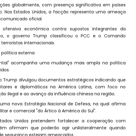
ações globalmente, com presença significativa em países
o. Nos Estados Unidos, a facção representa uma ameaça
o comunicado oficial.
ofensiva econômica contra supostos integrantes da
ho, o governo Trump classificou o PCC e o Comando
rroristas internacionais.
política externa
dental" acompanha uma mudança mais ampla na política
idos.
ão Trump divulgou documentos estratégicos indicando que
litares e diplomáticos na América Latina, com foco no
ão ilegal e ao avanço da influência chinesa na região.
 uma nova Estratégia Nacional de Defesa, na qual afirma
tar e comercial "do Ártico à América do Sul".
tados Unidos pretendem fortalecer a cooperação com
ém afirmam que poderão agir unilateralmente quando
 de segurança estejam ameaçados.