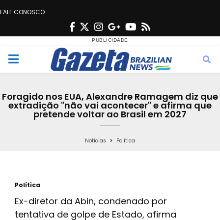
FALE CONOSCO
F
T
I
G
Y
R
a
w
n
o
o
s
c
i
s
o
u
s
M
e
t
t
g
t
e
b
t
a
l
u
Foragido nos EUA, Alexandre Ramagem diz que
o
e
g
e
b
extradição "não vai acontecer" e afirma que
n
pretende voltar ao Brasil em 2027
o
r
r
e
k
a
u
Notícias
Política
m
Política
Ex-diretor da Abin, condenado por
tentativa de golpe de Estado, afirma