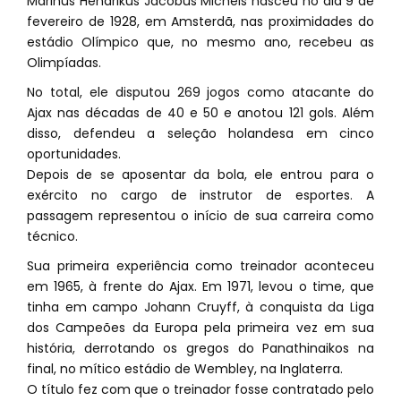
Marinus Hendrikus Jacobus Michels nasceu no dia 9 de
fevereiro de 1928, em Amsterdã, nas proximidades do
estádio Olímpico que, no mesmo ano, recebeu as
Olimpíadas.
No total, ele disputou 269 jogos como atacante do
Ajax nas décadas de 40 e 50 e anotou 121 gols. Além
disso, defendeu a seleção holandesa em cinco
oportunidades.
Depois de se aposentar da bola, ele entrou para o
exército no cargo de instrutor de esportes. A
passagem representou o início de sua carreira como
técnico.
Sua primeira experiência como treinador aconteceu
em 1965, à frente do Ajax. Em 1971, levou o time, que
tinha em campo Johann Cruyff, à conquista da Liga
dos Campeões da Europa pela primeira vez em sua
história, derrotando os gregos do Panathinaikos na
final, no mítico estádio de Wembley, na Inglaterra.
O título fez com que o treinador fosse contratado pelo