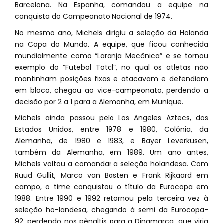
Barcelona. Na Espanha, comandou a equipe na
conquista do Campeonato Nacional de 1974.
No mesmo ano, Michels dirigiu a seleção da Holanda
na Copa do Mundo. A equipe, que ficou conhecida
mundialmente como “Laranja Mecânica” e se tornou
exemplo do “Futebol Total”, no qual os atletas não
mantinham posições fixas e atacavam e defendiam
em bloco, chegou ao vice-campeonato, perdendo a
decisão por 2 a 1 para a Alemanha, em Munique.
Michels ainda passou pelo Los Angeles Aztecs, dos
Estados Unidos, entre 1978 e 1980, Colônia, da
Alemanha, de 1980 e 1983, e Bayer Leverkusen,
também da Alemanha, em 1989. Um ano antes,
Michels voltou a comandar a seleção holandesa. Com
Ruud Gullit, Marco van Basten e Frank Rijkaard em
campo, o time conquistou o título da Eurocopa em
1988. Entre 1990 e 1992 retornou pela terceira vez à
seleção ho-landesa, chegando à semi da Eurocopa-
92, perdendo nos pênaltis para a Dinamarca, que viria