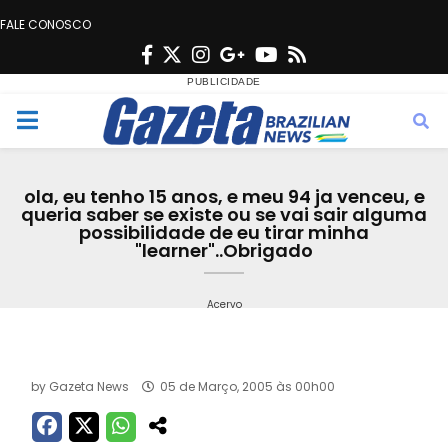
FALE CONOSCO
F
T
I
G
Y
R
a
w
n
o
o
s
c
i
s
o
u
s
M
e
t
t
g
t
e
b
t
a
l
u
ola, eu tenho 15 anos, e meu 94 ja venceu, e
o
e
g
e
b
queria saber se existe ou se vai sair alguma
n
possibilidade de eu tirar minha
o
r
r
e
"learner"..Obrigado
k
a
u
m
Acervo
by
Gazeta News
05 de Março, 2005 às 00h00