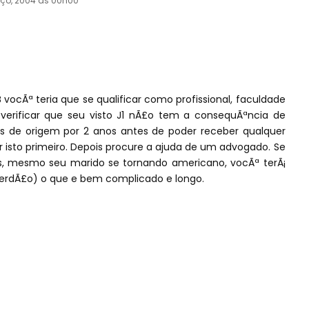
ço, 2004 às 00h00
 vocÃª teria que se qualificar como profissional, faculdade
 verificar que seu visto J1 nÃ£o tem a consequÃªncia de
­s de origem por 2 anos antes de poder receber qualquer
er isto primeiro. Depois procure a ajuda de um advogado. Se
os, mesmo seu marido se tornando americano, vocÃª terÃ¡
perdÃ£o) o que e bem complicado e longo.