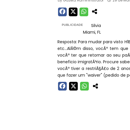
by
Gazeta Admininstrator
29 de Mar
Silvia
Miami, FL
Resposta: Para mudar para visto H1B
etc...AlÃ©m disso, vocÃª tem que
vocÃª ter que retornar ao seu paÃ
beneficio imigratÃ³rio. Procure sab
vocÃª tiver a restriÃ§Ã£o de 2 an
que fazer um "waiver" (pedido de 