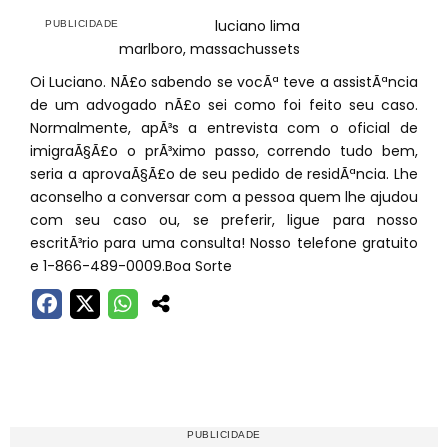
luciano lima
marlboro, massachussets
Oi Luciano. NÃ£o sabendo se vocÃª teve a assistÃªncia
de um advogado nÃ£o sei como foi feito seu caso.
Normalmente, apÃ³s a entrevista com o oficial de
imigraÃ§Ã£o o prÃ³ximo passo, correndo tudo bem,
seria a aprovaÃ§Ã£o de seu pedido de residÃªncia. Lhe
aconselho a conversar com a pessoa quem lhe ajudou
com seu caso ou, se preferir, ligue para nosso
escritÃ³rio para uma consulta! Nosso telefone gratuito
e 1-866-489-0009.Boa Sorte