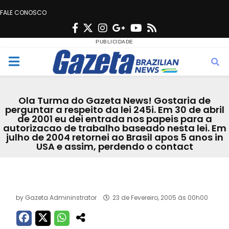
FALE CONOSCO
F
T
I
G
Y
R
a
w
n
o
o
s
c
i
s
o
u
s
M
e
t
t
g
t
e
b
t
a
l
u
Ola Turma do Gazeta News! Gostaria de
o
e
g
e
b
perguntar a respeito da lei 245i. Em 30 de abril
n
de 2001 eu dei entrada nos papeis para a
o
r
r
e
autorizacao de trabalho baseado nesta lei. Em
k
a
julho de 2004 retornei ao Brasil apos 5 anos in
u
USA e assim, perdendo o contact
m
Acervo
by
Gazeta Admininstrator
23 de Fevereiro, 2005 às 00h00