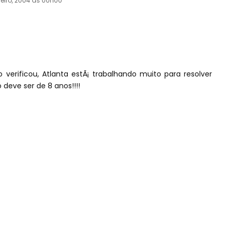
reiro, 2004 às 00h00
erificou, Atlanta estÃ¡ trabalhando muito para resolver
deve ser de 8 anos!!!!