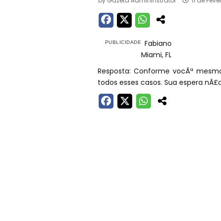
by
Gazeta Admininstrator
11 de Feve
Fabiano
Miami, FL
Resposta: Conforme vocÃª mesmo v
todos esses casos. Sua espera nÃ£o 