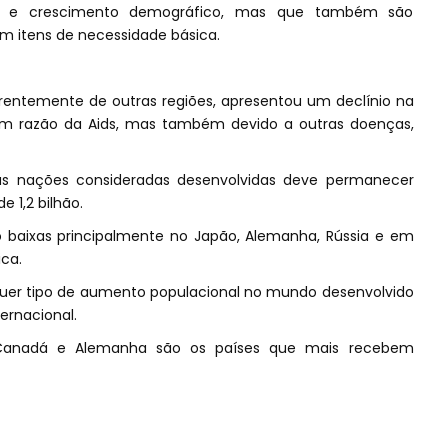
dade e crescimento demográfico, mas que também são
m itens de necessidade básica.
erentemente de outras regiões, apresentou um declínio na
em razão da Aids, mas também devido a outras doenças,
as nações consideradas desenvolvidas deve permanecer
 1,2 bilhão.
 baixas principalmente no Japão, Alemanha, Rússia e em
ica.
quer tipo de aumento populacional no mundo desenvolvido
ernacional.
, Canadá e Alemanha são os países que mais recebem