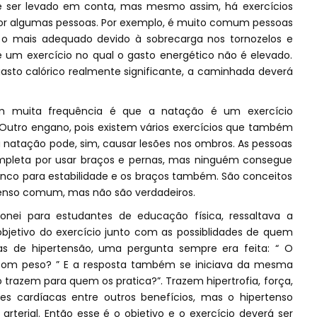
e ser levado em conta, mas mesmo assim, há exercícios
por algumas pessoas. Por exemplo, é muito comum pessoas
o mais adequado devido à sobrecarga nos tornozelos e
 um exercício no qual o gasto energético não é elevado.
 gasto calórico realmente significante, a caminhada deverá
 muita frequência é que a natação é um exercício
Outro engano, pois existem vários exercícios que também
natação pode, sim, causar lesões nos ombros. As pessoas
mpleta por usar braços e pernas, mas ninguém consegue
onco para estabilidade e os braços também. São conceitos
enso comum, mas não são verdadeiros.
nei para estudantes de educação física, ressaltava a
bjetivo do exercício junto com as possiblidades de quem
ulas de hipertensão, uma pergunta sempre era feita: “ O
 com peso? ” E a resposta também se iniciava da mesma
 trazem para quem os pratica?”. Trazem hipertrofia, força,
s cardíacas entre outros benefícios, mas o hipertenso
arterial. Então esse é o objetivo e o exercício deverá ser