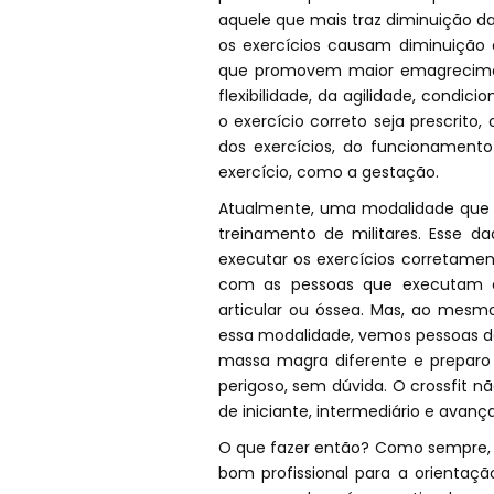
aquele que mais traz diminuição da
os exercícios causam diminuição 
que promovem maior emagrecime
flexibilidade, da agilidade, condic
o exercício correto seja prescrito
dos exercícios, do funcionamen
exercício, como a gestação.
Atualmente, uma modalidade que es
treinamento de militares. Esse 
executar os exercícios corretamen
com as pessoas que executam ex
articular ou óssea. Mas, ao mes
essa modalidade, vemos pessoas de 
massa magra diferente e preparo 
perigoso, sem dúvida. O crossfit 
de iniciante, intermediário e ava
O que fazer então? Como sempre,
bom profissional para a orientaçã