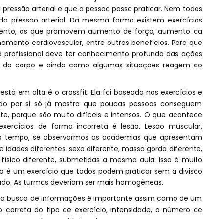
 pressão arterial e que a pessoa possa praticar. Nem todos
da pressão arterial. Da mesma forma existem exercícios
nto, os que promovem aumento de força, aumento da
ionamento cardiovascular, entre outros benefícios. Para que
, o profissional deve ter conhecimento profundo das ações
to do corpo e ainda como algumas situações reagem ao
tá em alta é o crossfit. Ela foi baseada nos exercícios e
dado por si só já mostra que poucas pessoas conseguem
te, porque são muito difíceis e intensos. O que acontece
ercícios de forma incorreta é lesão. Lesão muscular,
mo tempo, se observarmos as academias que apresentam
idades diferentes, sexo diferente, massa gorda diferente,
físico diferente, submetidas a mesma aula. Isso é muito
não é um exercício que todos podem praticar sem a divisão
nçado. As turmas deveriam ser mais homogêneas.
 a busca de informações é importante assim como de um
o correta do tipo de exercício, intensidade, o número de