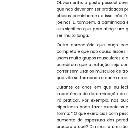
Obviamente, o gosto pessoal dev
que não deveriam ser praticados 
obesas caminharem e isso não é 
joelhos. E, também, a caminhada é
Isso significa que, para atingir um
ser muito longa.
Outro comentário que ouço com
completo e que não causa lesões. 
usam muito grupos musculares e a 
acreditam que a natação seja co
correr sem usar os músculos de tr
que vão se formando e caem no s
Durante os anos em que eu lecio
importância da determinação do o
irá praticar. Por exemplo, nas a
hipertenso pode fazer exercícios
forma: “ O que exercícios com peso
aumento da espessura das parede
procura o quê? Diminuir a pressão 