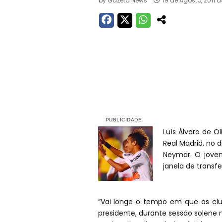
by
Gazeta News
19 de Agosto, 2011 à
Luís
Álvaro de Oli
Real Madrid, no 
Neymar. O jovem
janela de transf
“Vai longe o tempo em que os cl
presidente, durante sessão solene 