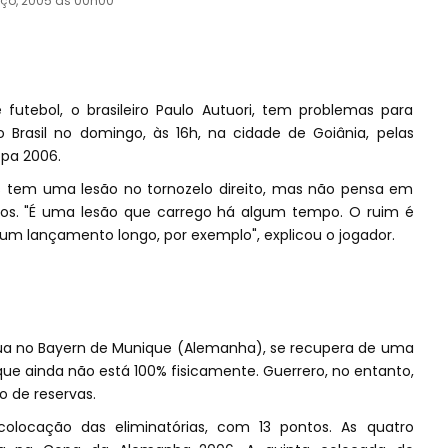
ço, 2005 às 00h00
futebol, o brasileiro Paulo Autuori, tem problemas para
 Brasil no domingo, às 16h, na cidade de Goiânia, pelas
opa 2006.
 tem uma lesão no tornozelo direito, mas não pensa em
eiros. "É uma lesão que carrego há algum tempo. O ruim é
 um lançamento longo, por exemplo", explicou o jogador.
tua no Bayern de Munique (Alemanha), se recupera de uma
e ainda não está 100% fisicamente. Guerrero, no entanto,
 de reservas.
olocação das eliminatórias, com 13 pontos. As quatro