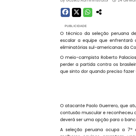
by
Gazeta Admininstrator
24 de Mar
O técnico da seleção peruana de 
escalar a equipe que enfrentará o
eliminatórias sul-americanas da C
O meio-campista Roberto Palacios
perder a partida contra os brasil
que sinto dor quando preciso fazer
O atacante Paolo Guerrero, que a
contusão muscular e reconheceu qu
deverá ser uma opção para o banco
A seleção peruana ocupa a 7ª c