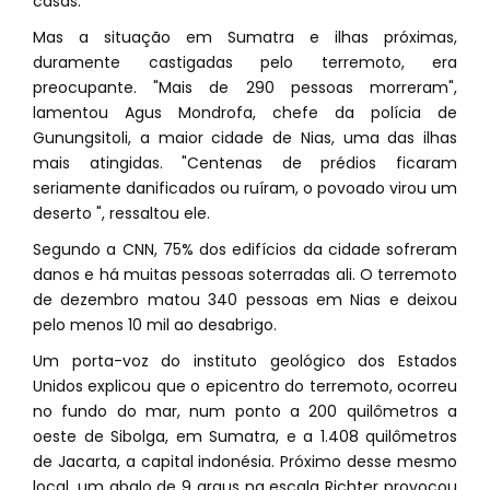
casas.
Mas a situação em Sumatra e ilhas próximas,
duramente castigadas pelo terremoto, era
preocupante. "Mais de 290 pessoas morreram",
lamentou Agus Mondrofa, chefe da polícia de
Gunungsitoli, a maior cidade de Nias, uma das ilhas
mais atingidas. "Centenas de prédios ficaram
seriamente danificados ou ruíram, o povoado virou um
deserto ", ressaltou ele.
Segundo a CNN, 75% dos edifícios da cidade sofreram
danos e há muitas pessoas soterradas ali. O terremoto
de dezembro matou 340 pessoas em Nias e deixou
pelo menos 10 mil ao desabrigo.
Um porta-voz do instituto geológico dos Estados
Unidos explicou que o epicentro do terremoto, ocorreu
no fundo do mar, num ponto a 200 quilômetros a
oeste de Sibolga, em Sumatra, e a 1.408 quilômetros
de Jacarta, a capital indonésia. Próximo desse mesmo
local, um abalo de 9 graus na escala Richter provocou