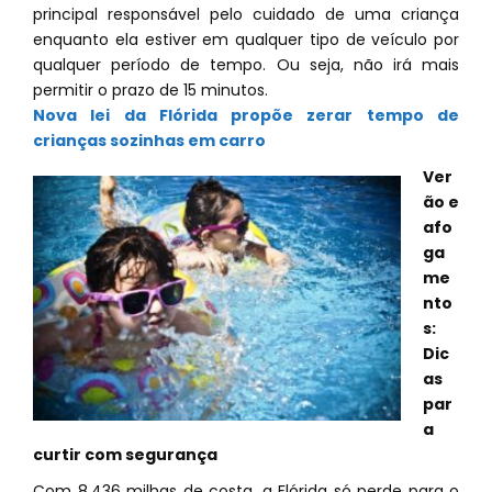
principal responsável pelo cuidado de uma criança
enquanto ela estiver em qualquer tipo de veículo por
qualquer período de tempo. Ou seja, não irá mais
permitir o prazo de 15 minutos.
Nova lei da Flórida propõe zerar tempo de
crianças sozinhas em carro
Ver
ão e
afo
ga
me
nto
s:
Dic
as
par
a
curtir com segurança
Com 8,436 milhas de costa, a Flórida só perde para o