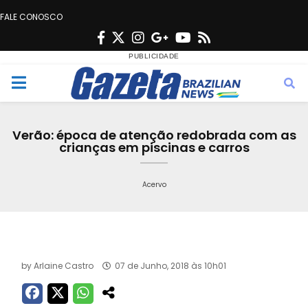
FALE CONOSCO
F
T
I
G
Y
R
a
w
n
o
o
s
c
i
s
o
u
s
M
e
t
t
g
t
e
b
t
a
l
u
Verão: época de atenção redobrada com as
o
e
g
e
b
crianças em piscinas e carros
n
o
r
r
e
k
a
Acervo
u
m
by
Arlaine Castro
07 de Junho, 2018 às 10h01