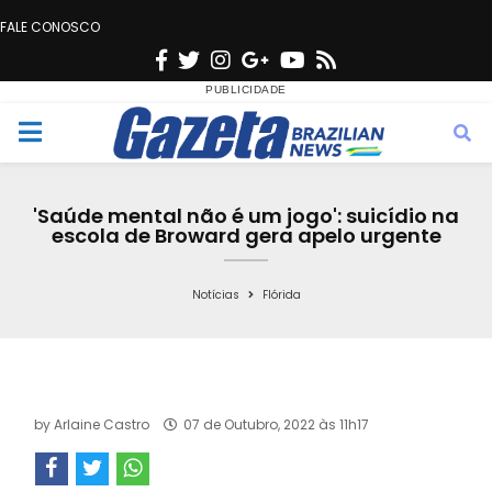
FALE CONOSCO
F
T
I
G
Y
R
a
w
n
o
o
s
c
i
s
o
u
s
M
e
t
t
g
t
e
b
t
a
l
u
'Saúde mental não é um jogo': suicídio na
o
e
g
e
b
escola de Broward gera apelo urgente
n
o
r
r
e
k
a
Notícias
Flórida
u
m
by
Arlaine Castro
07 de Outubro, 2022 às 11h17