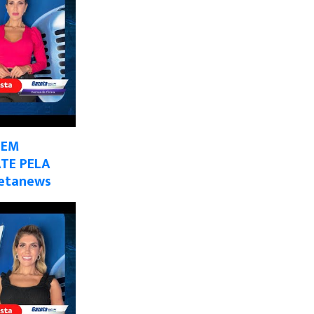
 EM
TE PELA
zetanews