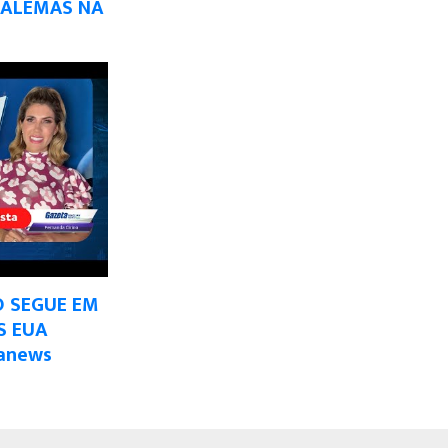
 ALEMÃS NA
 SEGUE EM
S EUA
anews