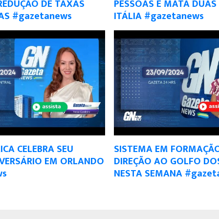
 REDUÇÃO DE TAXAS
PESSOAS E MATA DUAS
AS #gazetanews
ITÁLIA #gazetanews
ICA CELEBRA SEU
SISTEMA EM FORMAÇÃO
IVERSÁRIO EM ORLANDO
DIREÇÃO AO GOLFO DO
ws
NESTA SEMANA #gazet