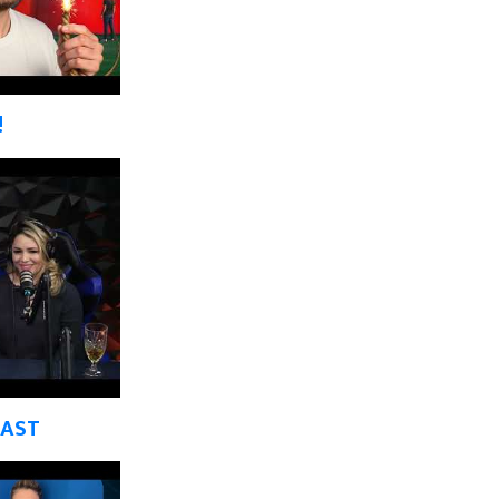
!
CAST