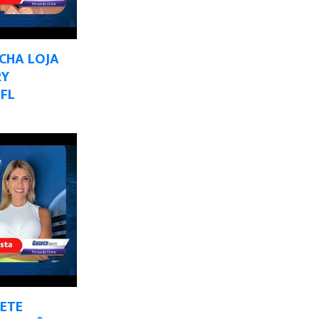
ECHA LOJA
RY
FL
SETE