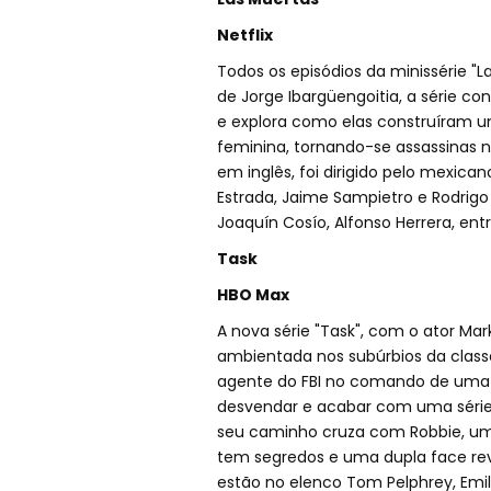
Netflix
Todos os episódios da minissérie "La
de Jorge Ibargüengoitia, a série con
e explora como elas construíram u
feminina, tornando-se assassinas no
em inglês, foi dirigido pelo mexican
Estrada, Jaime Sampietro e Rodrigo 
Joaquín Cosío, Alfonso Herrera, entr
Task
HBO Max
A nova série "Task", com o ator Mar
ambientada nos subúrbios da class
agente do FBI no comando de uma eq
desvendar e acabar com uma série
seu caminho cruza com Robbie, um
tem segredos e uma dupla face re
estão no elenco Tom Pelphrey, Emi