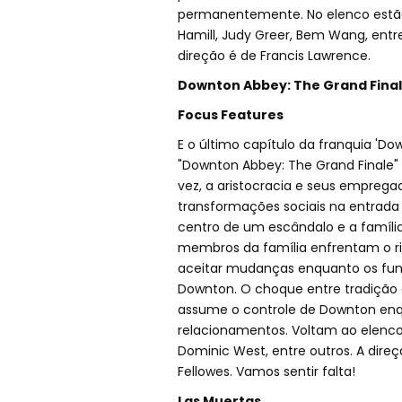
permanentemente. No elenco estão
Hamill, Judy Greer, Bem Wang, entre 
direção é de Francis Lawrence.
Downton Abbey: The Grand Fina
Focus Features
E o último capítulo da franquia 'D
"Downton Abbey: The Grand Finale"
vez, a aristocracia e seus empre
transformações sociais na entrada
centro de um escândalo e a famíli
membros da família enfrentam o ri
aceitar mudanças enquanto os fun
Downton. O choque entre tradição
assume o controle de Downton enq
relacionamentos. Voltam ao elenco:
Dominic West, entre outros. A direçã
Fellowes. Vamos sentir falta!
Las Muertas