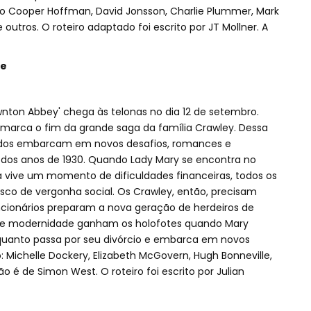
 Cooper Hoffman, David Jonsson, Charlie Plummer, Mark
outros. O roteiro adaptado foi escrito por JT Mollner. A
le
ownton Abbey' chega às telonas no dia 12 de setembro.
 marca o fim da grande saga da família Crawley. Dessa
gados embarcam em novos desafios, romances e
 dos anos de 1930. Quando Lady Mary se encontra no
a vive um momento de dificuldades financeiras, todos os
sco de vergonha social. Os Crawley, então, precisam
cionários preparam a nova geração de herdeiros de
 e modernidade ganham os holofotes quando Mary
uanto passa por seu divórcio e embarca em novos
 Michelle Dockery, Elizabeth McGovern, Hugh Bonneville,
o é de Simon West. O roteiro foi escrito por Julian