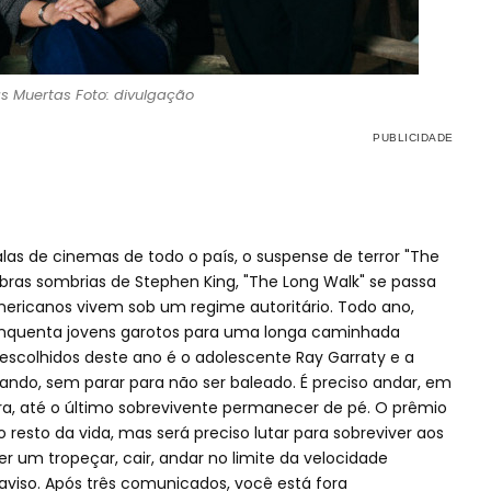
s Muertas Foto: divulgação
alas de cinemas de todo o país, o suspense de terror "The
ras sombrias de Stephen King, "The Long Walk" se passa
ericanos vivem sob um regime autoritário. Todo ano,
nquenta jovens garotos para uma longa caminhada
colhidos deste ano é o adolescente Ray Garraty e a
ndo, sem parar para não ser baleado. É preciso andar, em
ra, até o último sobrevivente permanecer de pé. O prêmio
resto da vida, mas será preciso lutar para sobreviver aos
r um tropeçar, cair, andar no limite da velocidade
aviso. Após três comunicados, você está fora