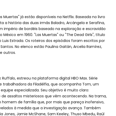
s Muertas" já estão disponíveis na Netflix. Baseada no livro
ta a história das duas irmãs Baladro, Arcángela e Serafina,
m império de bordéis baseado na exploração e escravidão
 México em 1960. "Las Muertas" ou "The Dead Girls", título
o Luis Estrada. Os roteiros dos episódios foram escritos por
Santos. No elenco estão Paulina Gaitán, Arcelia Ramírez,
e outros.
k Ruffalo, estreou na plataforma digital HBO Max. Série
e trabalhadora da Filadélfia, que acompanha Tom, um
uipe especializada. Seu objetivo é muito claro:
 de assaltos misteriosos que vêm acontecendo. Na trama,
 homem de família que, por mais que pareça inofensivo,
velados à medida que a investigação avança. Também
lia Jones, Jamie McShane, Sam Keeley, Thuso Mbedu, Raúl