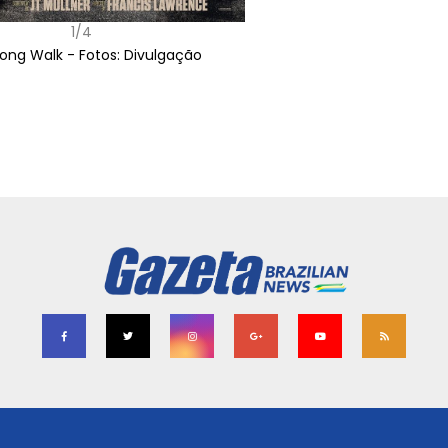
2/4
Downton Abbey: The Grand Finale -
divul