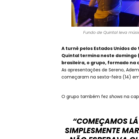
Fundo de Quintal leva músic
A turnê pelos Estados Unidos do
Quintal termina neste domingo (
brasileira, o grupo, formado na 
As apresentações de Sereno, Ademir 
começaram na sexta-feira (14) em 
O grupo também fez
shows
na capi
“COMEÇAMOS LÁ 
SIMPLESMENTE MAR