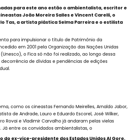
adas para este ano estão o ambientalista, escritor e
cineastas João Moreira Salles e Vincent Carelli, o
 Tas, a artista plástica Selma Parreira e o estilista
a para impulsionar o título de Patrimônio da
ncedido em 2001 pela Organização das Nações Unidas
(Unesco), o Fica só não foi realizado, ao longo dessa
 decorrência de dívidas e pendências de edições
dual.
ma, como os cineastas Fernando Meirelles, Arnaldo Jabor,
Batista de Andrade, Lauro e Eduardo Escorel, José Wilker,
o Rovai e Vladimir Carvalho já andaram pelas vielas
. Já entre os convidados ambientalistas, o
ão do ex-vice-presidente dos Estados Unidos Al Gore,