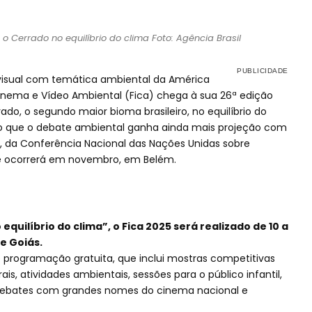
o Cerrado no equilíbrio do clima Foto: Agência Brasil
visual com temática ambiental da América
 Cinema e Vídeo Ambiental (Fica) chega à sua 26ª edição
ado, o segundo maior bioma brasileiro, no equilíbrio do
 que o debate ambiental ganha ainda mais projeção com
ro, da Conferência Nacional das Nações Unidas sobre
e ocorrerá em novembro, em Belém.
 equilíbrio do clima”, o Fica 2025 será realizado de 10 a
e Goiás.
 programação gratuita, que inclui mostras competitivas
ais, atividades ambientais, sessões para o público infantil,
 debates com grandes nomes do cinema nacional e