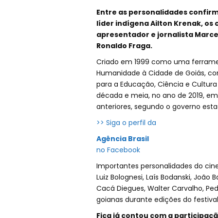
Entre as personalidades confirm
líder indígena Ailton Krenak, os 
apresentador e jornalista Marcelo
Ronaldo Fraga.
Criado em 1999 como uma ferrament
Humanidade à Cidade de Goiás, co
para a Educação, Ciência e Cultura 
década e meia, no ano de 2019, em
anteriores, segundo o governo esta
>> Siga o perfil da
Agência Brasil
no Facebook
Importantes personalidades do cine
Luiz Bolognesi, Laís Bodanski, João 
Cacá Diegues, Walter Carvalho, Pedr
goianas durante edições do festival
Fica já contou com a participaç