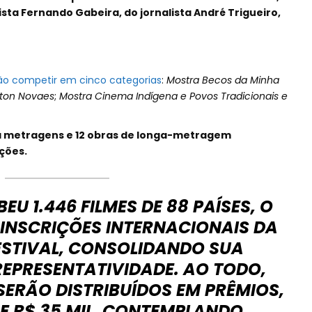
sta Fernando Gabeira, do jornalista André Trigueiro,
ão competir em cinco categorias
:
Mostra Becos da Minha
gton Novaes
;
Mostra Cinema Indígena e Povos Tradicionais e
ia metragens e 12 obras de longa-metragem
ções.
EU 1.446 FILMES DE 88 PAÍSES, O
INSCRIÇÕES INTERNACIONAIS DA
ESTIVAL, CONSOLIDANDO SUA
REPRESENTATIVIDADE. AO TODO,
 SERÃO DISTRIBUÍDOS EM PRÊMIOS,
L E R$ 35 MIL, CONTEMPLANDO