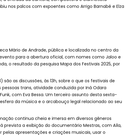
subiu nos palcos com expoentes como Arrigo Barnabé e Elza
eca Mário de Andrade, pública e localizada no centro da
o evento para a abertura oficial, com nomes como Jaloo e
inda, o resultado da pesquisa Mapa dos Festivais 2025, por
 são as discussões, às 13h, sobre o que os festivais de
s pessoas trans, atividade conduzida por Iná Odara
 Funk, com Eva Bessa. Um terceiro assunto desta sexta-
 na esfera da música e o arcabouço legal relacionado ao seu
ramação continua cheia e imersa em diversos gêneros
tá prevista a exibição do documentário Mestras, com Aíla,
 pelas apresentações e criações musicais, usar o