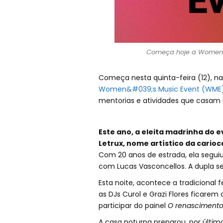
Começa hoje a Women's 
Começa nesta quinta-feira (12), na 
Women&#039;s Music Event (WME
mentorias e atividades que casam 
Este ano, a eleita madrinha do e
Letrux, nome artístico da carioc
Com 20 anos de estrada, ela seguiu 
com Lucas Vasconcellos. A dupla s
Esta noite, acontece a tradicional 
as DJs Curol e Grazi Flores ficarem
participar do painel
O renascimento d
A casa noturna preparou, por último