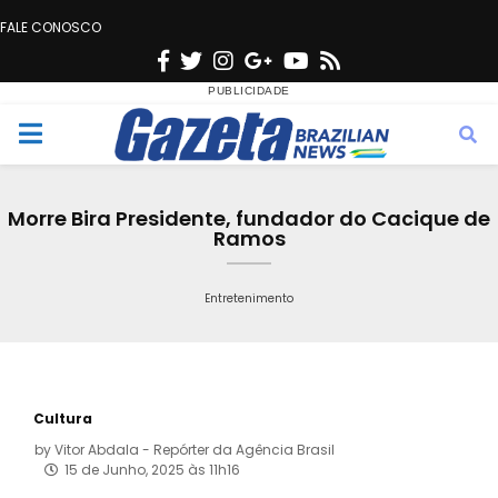
FALE CONOSCO
F
T
I
G
Y
R
a
w
n
o
o
s
c
i
s
o
u
s
M
e
t
t
g
t
e
b
t
a
l
u
Morre Bira Presidente, fundador do Cacique de
o
e
g
e
b
Ramos
n
o
r
r
e
k
a
Entretenimento
u
m
Cultura
by
Vitor Abdala - Repórter da Agência Brasil
15 de Junho, 2025 às 11h16