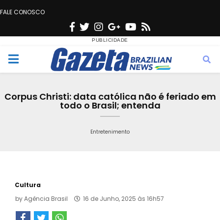
FALE CONOSCO
F
T
I
G
Y
R
a
w
n
o
o
s
c
i
s
o
u
s
M
e
t
t
g
t
e
b
t
a
l
u
Corpus Christi: data católica não é feriado em
o
e
g
e
b
todo o Brasil; entenda
n
o
r
r
e
k
a
Entretenimento
u
m
Cultura
by
Agência Brasil
16 de Junho, 2025 às 16h57