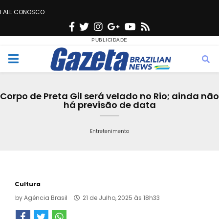
FALE CONOSCO
F
T
I
G
Y
R
a
w
n
o
o
s
c
i
s
o
u
s
M
e
t
t
g
t
e
b
t
a
l
u
Corpo de Preta Gil será velado no Rio; ainda não
o
e
g
e
b
há previsão de data
n
o
r
r
e
k
a
Entretenimento
u
m
Cultura
by
Agência Brasil
21 de Julho, 2025 às 18h33