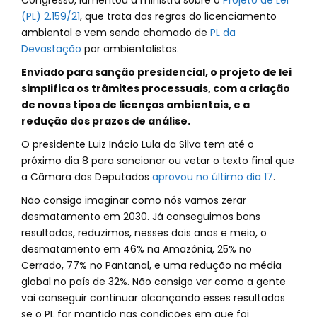
Congresso, lamentou a ministra sobre o
Projeto de Lei
(PL) 2.159/21
, que trata das regras do licenciamento
ambiental e vem sendo chamado de
PL da
Devastação
por ambientalistas.
Enviado para sanção presidencial, o projeto de lei
simplifica os trâmites processuais, com a criação
de novos tipos de licenças ambientais, e a
redução dos prazos de análise.
O presidente Luiz Inácio Lula da Silva tem até o
próximo dia 8 para sancionar ou vetar o texto final que
a Câmara dos Deputados
aprovou no último dia 17
.
Não consigo imaginar como nós vamos zerar
desmatamento em 2030. Já conseguimos bons
resultados, reduzimos, nesses dois anos e meio, o
desmatamento em 46% na Amazônia, 25% no
Cerrado, 77% no Pantanal, e uma redução na média
global no país de 32%. Não consigo ver como a gente
vai conseguir continuar alcançando esses resultados
se o PL for mantido nas condições em que foi