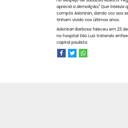
no despejo de
Saudosa Maloca
.
Peg
apreciá a demolição/ Que tristeza 
compôs Adoniran, dando voz aos s
tinham vivido nos últimos anos.
Adoniran Barbosa faleceu em 23 de
no hospital São Luiz tratando enfi
capital paulista.