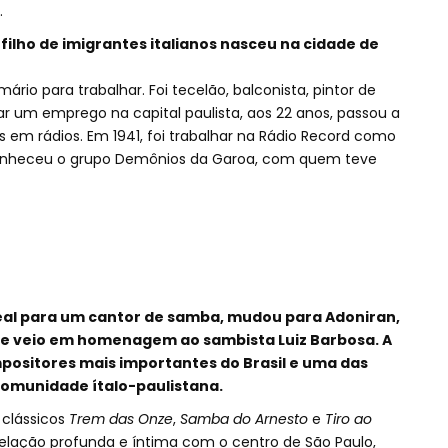
.
filho de imigrantes italianos nasceu na cidade de
rio para trabalhar. Foi tecelão, balconista, pintor de
r um emprego na capital paulista, aos 22 anos, passou a
s em rádios. Em 1941, foi trabalhar na Rádio Record como
 conheceu o grupo Demônios da Garoa, com quem teve
eal para um cantor de samba, mudou para Adoniran,
 veio em homenagem ao sambista Luiz Barbosa. A
positores mais importantes do Brasil e uma das
comunidade ítalo-paulistana.
 clássicos
Trem das Onze
,
Samba do Arnesto
e
Tiro ao
elação profunda e íntima com o centro de São Paulo,