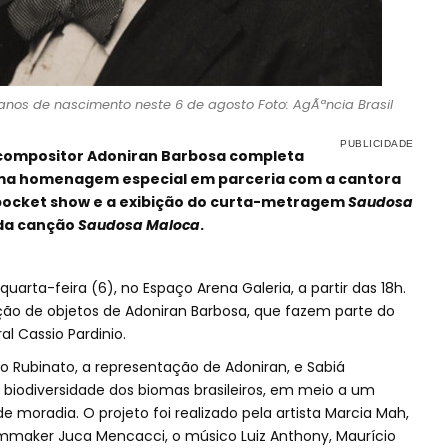
anos de nascimento neste 6 de agosto Foto: AgÃªncia Brasil
 compositor Adoniran Barbosa completa
z uma homenagem especial em parceria com a cantora
pocket show e a exibição do curta-metragem
Saudosa
 da canção
Saudosa Maloca
.
uarta-feira (6), no Espaço Arena Galeria, a partir das 18h.
o de objetos de Adoniran Barbosa, que fazem parte do
al Cassio Pardinio.
o Rubinato, a representação de Adoniran, e Sabiá
a biodiversidade dos biomas brasileiros, em meio a um
 moradia. O projeto foi realizado pela artista Marcia Mah,
filmmaker Juca Mencacci, o músico Luiz Anthony, Maurício