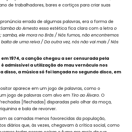
ano de trabalhadores, bares e cortiços para criar suas
 pronúncia errada de algumas palavras, era a forma de
m
Samba do Arnesto
essa estética fica clara com a letra
o
; samba, ele mora no Brás / Nós fumos, não encontremos
ita de uma reiva / Da outra vez, nós não vai mais / Nós
 em 1974, a canção chegou a ser censurada pela
o é admissível a utilização do mau vernáculo nos
 disso, a música só foi lançada no segundo disco, em
ositor aparece em um jogo de palavras, como o
um jogo de palavras com alvo em
Tiro ao Álvaro
. O
frechadas [flechadas] disparadas pelo olhar da moça,
quinina e bala de revorver.
da com as camadas menos favorecidas da população,
os diários que, às vezes, chegavam à crítica social, como