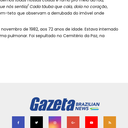
uemos todas nossas coisas e fumo pro meio da rua,
que nós sentia/ Cada táuba que caía, doía no coração
,
em-teto que observam a derrubada do imóvel onde
 novembro de 1982, aos 72 anos de idade. Estava internado
sema pulmonar. Foi sepultado no Cemitério da Paz, na