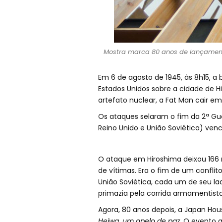
Mostra marca 80 anos de lançament
Em 6 de agosto de 1945, às 8h15, a
Estados Unidos sobre a cidade de Hi
artefato nuclear, a Fat Man cair em
Os ataques selaram o fim da 2ª Gue
Reino Unido e União Soviética) ven
O ataque em Hiroshima deixou 166 
de vítimas. Era o fim de um conflito
União Soviética, cada um de seu lad
primazia pela corrida armamentista
Agora, 80 anos depois, a Japan Hou
Heiwa, um apelo de paz
. O evento 