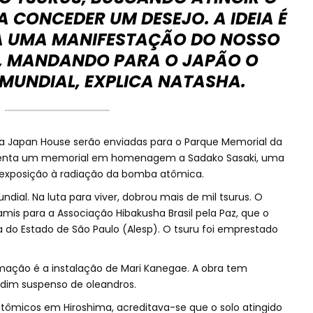
 CONCEDER UM DESEJO. A IDEIA É
A UMA MANIFESTAÇÃO DO NOSSO
L, MANDANDO PARA O JAPÃO O
 MUNDIAL, EXPLICA NATASHA.
la Japan House serão enviadas para o Parque Memorial da
esenta um memorial em homenagem a Sadako Sasaki, uma
 exposição à radiação da bomba atômica.
ial. Na luta para viver, dobrou mais de mil tsurus. O
is para a Associação Hibakusha Brasil pela Paz, que o
a do Estado de São Paulo (Alesp). O tsuru foi emprestado
amação é a instalação de Mari Kanegae. A obra tem
rdim suspenso de oleandros.
tômicos em Hiroshima, acreditava-se que o solo atingido