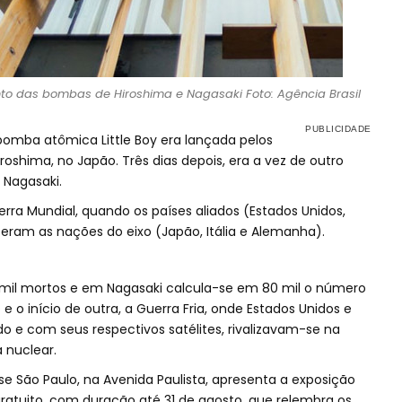
o das bombas de Hiroshima e Nagasaki Foto: Agência Brasil
 bomba atômica Little Boy era lançada pelos
roshima, no Japão. Três dias depois, era a vez de outro
 Nagasaki.
rra Mundial, quando os países aliados (Estados Unidos,
ceram as nações do eixo (Japão, Itália e Alemanha).
mil mortos e em Nagasaki calcula-se em 80 mil o número
 e o início de outra, a Guerra Fria, onde Estados Unidos e
o e com seus respectivos satélites, rivalizavam-se na
 nuclear.
se São Paulo, na Avenida Paulista, apresenta a exposição
gratuito, com duração até 31 de agosto, que relembra os