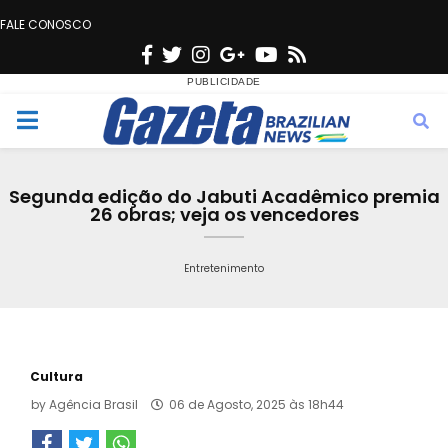
FALE CONOSCO
F
T
I
G
Y
R
a
w
n
o
o
s
c
i
s
o
u
s
M
e
t
t
g
t
e
b
t
a
l
u
Segunda edição do Jabuti Acadêmico premia
o
e
g
e
b
26 obras; veja os vencedores
n
o
r
r
e
k
a
Entretenimento
u
m
Cultura
by
Agência Brasil
06 de Agosto, 2025 às 18h44