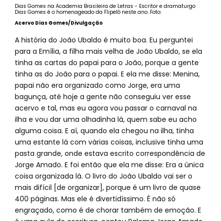
Dias Gomes na Academia Brasileira de Letras - Escritor e dramaturgo
Dias Gomes é o homenageado da Flipelô neste ano. Foto:
Acervo Dias Gomes/Divulgação
A história do João Ubaldo é muito boa. Eu perguntei
para a Emília, a filha mais velha de João Ubaldo, se ela
tinha as cartas do papai para o João, porque a gente
tinha as do João para o papai. E ela me disse: Menina,
papai não era organizado como Jorge, era uma
bagunça, até hoje a gente não conseguiu ver esse
acervo e tal, mas eu agora vou passar o carnaval na
ilha e vou dar uma olhadinha lá, quem sabe eu acho
alguma coisa. E aí, quando ela chegou na ilha, tinha
uma estante lá com várias coisas, inclusive tinha uma
pasta grande, onde estava escrito correspondência de
Jorge Amado. E foi então que ela me disse: Era a única
coisa organizada lá. O livro do João Ubaldo vai ser o
mais difícil [de organizar], porque é um livro de quase
400 páginas. Mas ele é divertidíssimo. É não só
engraçado, como é de chorar também de emoção. E