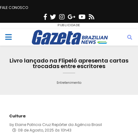
FALE CONOSCO
F
T
I
G
Y
R
a
w
n
o
o
s
c
i
s
o
u
s
M
e
t
t
g
t
e
b
t
a
l
u
Livro lançado na Flipelô apresenta cartas
o
e
g
e
b
trocadas entre escritores
n
o
r
r
e
k
a
Entretenimento
u
m
Cultura
by
Elaine Patricia Cruz Repórter da Agência Brasil
08 de Agosto, 2025 às 10h43