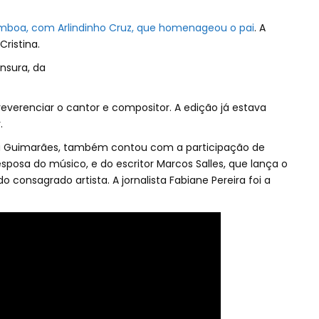
boa, com Arlindinho Cruz, que homenageou o pai
. A
ristina.
nsura, da
reverenciar o cantor e compositor. A edição já estava
.
a Guimarães, também contou com a participação de
esposa do músico, e do escritor Marcos Salles, que lança o
do consagrado artista. A jornalista Fabiane Pereira foi a