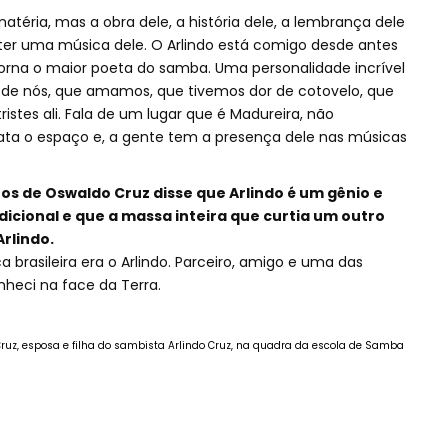
téria, mas a obra dele, a história dele, a lembrança dele
ai ter uma música dele. O Arlindo está comigo desde antes
orna o maior poeta do samba. Uma personalidade incrível
m de nós, que amamos, que tivemos dor de cotovelo, que
istes ali. Fala de um lugar que é Madureira, não
ta o espaço e, a gente tem a presença dele nas músicas
s de Oswaldo Cruz disse que Arlindo é um gênio e
icional e que a massa inteira que curtia um outro
Arlindo.
brasileira era o Arlindo. Parceiro, amigo e uma das
heci na face da Terra.
 Cruz, esposa e filha do sambista Arlindo Cruz, na quadra da escola de Samba