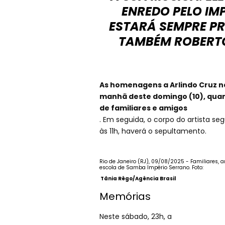
ENREDO PELO IM
ESTARÁ SEMPRE P
TAMBÉM ROBERTO
As homenagens a Arlindo Cruz n
manhã deste domingo (10), qua
de familiares e amigos
. Em seguida, o corpo do artista se
às 11h, haverá o sepultamento.
Rio de Janeiro (RJ), 09/08/2025 - Familiares, 
escola de Samba Império Serrano. Foto:
Tânia Rêgo/Agência Brasil
Memórias
Neste sábado, 23h, a