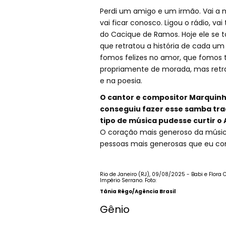
Perdi um amigo e um irmão. Vai a ma
vai ficar conosco. Ligou o rádio, v
do Cacique de Ramos. Hoje ele se t
que retratou a história de cada u
fomos felizes no amor, que fomos tr
propriamente de morada, mas retra
e na poesia.
O cantor e compositor Marquinho
conseguiu fazer esse samba trad
tipo de música pudesse curtir o 
O coração mais generoso da música 
pessoas mais generosas que eu con
Rio de Janeiro (RJ), 09/08/2025 - Babi e Flora
Império Serrano. Foto:
Tânia Rêgo/Agência Brasil
Gênio