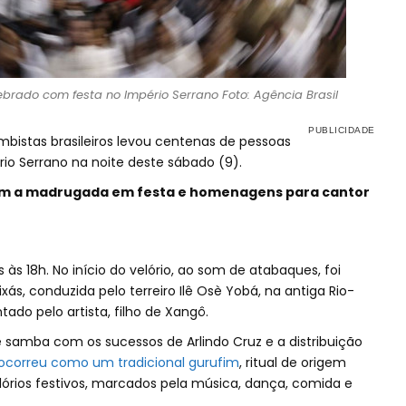
lebrado com festa no Império Serrano Foto: Agência Brasil
bistas brasileiros levou centenas de pessoas
io Serrano na noite deste sábado (9).
ram a madrugada em festa e homenagens para cantor
às 18h. No início do velório, ao som de atabaques, foi
xás, conduzida pelo terreiro Ilê Osè Yobá, na antiga Rio-
ado pelo artista, filho de Xangô.
amba com os sucessos de Arlindo Cruz e a distribuição
ocorreu como um tradicional
gurufim
, ritual de origem
órios festivos, marcados pela música, dança, comida e