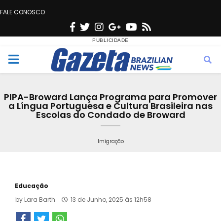
FALE CONOSCO
F
T
I
G
Y
R
a
w
n
o
o
s
c
i
s
o
u
s
M
e
t
t
g
t
e
b
t
a
l
u
PIPA-Broward Lança Programa para Promover
o
e
g
e
b
a Língua Portuguesa e Cultura Brasileira nas
n
Escolas do Condado de Broward
o
r
r
e
k
a
u
Imigração
m
Educação
by
Lara Barth
13 de Junho, 2025 às 12h58