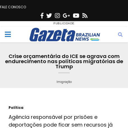
FALE CONOSCO
F
T
I
G
Y
R
a
w
n
o
o
s
c
i
s
o
u
s
M
e
t
t
g
t
e
b
t
a
l
u
Crise orçamentária do ICE se agrava com
o
e
g
e
b
endurecimento nas políticas migratórias de
n
Trump
o
r
r
e
k
a
u
Imigração
m
Política
Agência responsável por prisões e
deportações pode ficar sem recursos já