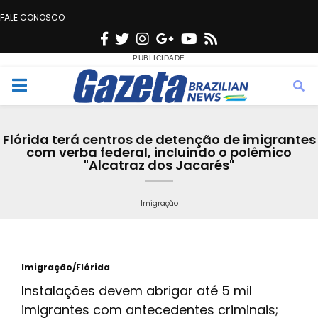
FALE CONOSCO
F
T
I
G
Y
R
a
w
n
o
o
s
c
i
s
o
u
s
M
e
t
t
g
t
e
b
t
a
l
u
Flórida terá centros de detenção de imigrantes
o
e
g
e
b
com verba federal, incluindo o polêmico
n
"Alcatraz dos Jacarés"
o
r
r
e
k
a
u
Imigração
m
Imigração/Flórida
Instalações devem abrigar até 5 mil
imigrantes com antecedentes criminais;