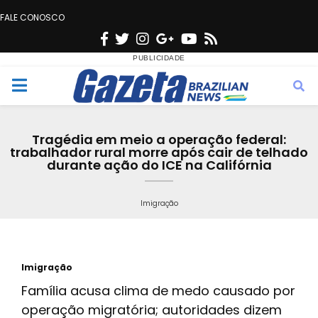
FALE CONOSCO
F
T
I
G
Y
R
a
w
n
o
o
s
c
i
s
o
u
s
M
e
t
t
g
t
e
b
t
a
l
u
Tragédia em meio a operação federal:
o
e
g
e
b
trabalhador rural morre após cair de telhado
n
durante ação do ICE na Califórnia
o
r
r
e
k
a
u
Imigração
m
Imigração
Família acusa clima de medo causado por
operação migratória; autoridades dizem